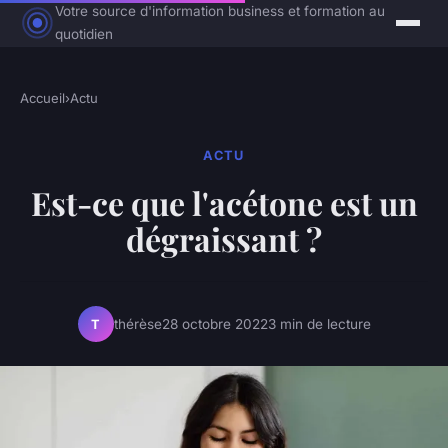
Votre source d'information business et formation au
quotidien
Accueil
›
Actu
ACTU
Est-ce que l'acétone est un
dégraissant ?
thérèse
28 octobre 2022
3 min de lecture
T