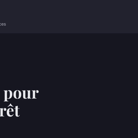
ces
s pour
rêt