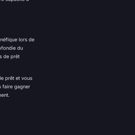
néfique lors de
ofondie du
s de prêt
e prêt et vous
s faire gagner
ment.