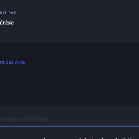
RIT PAR
érèse
rticles Actu
a même rubrique