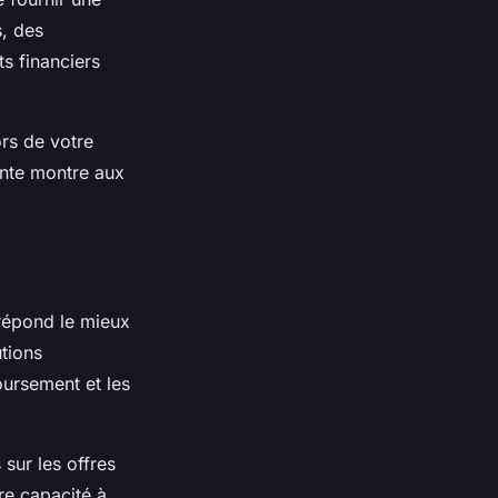
s, des
s financiers
ors de votre
ente montre aux
 répond le mieux
utions
oursement et les
 sur les offres
tre capacité à