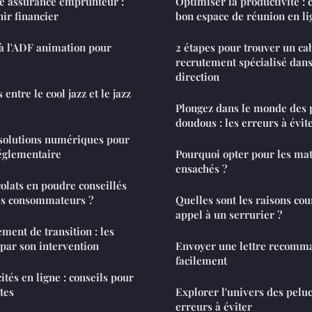
ne assurance emprunteur :
Optimiser la productivité :
nir financier
bon espace de réunion en li
à l'ADF animation pour
2 étapes pour trouver un ca
recrutement spécialisé dans 
direction
entre le cool jazz et le jazz
Plongez dans le monde des 
doudous : les erreurs à évit
 solutions numériques pour
églementaire
Pourquoi opter pour les mat
ensachés ?
colats en poudre conseillés
es consommateurs ?
Quelles sont les raisons cou
appel à un serrurier ?
ent de transition : les
par son intervention
Envoyer une lettre recomma
facilement
ités en ligne : conseils pour
tes
Explorer l'univers des pelu
erreurs à éviter