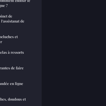
 comment choisir le
gne ?
binet de
l'assistanat de
peluches et
er
elas à ressorts
rantes de faire
ndée en ligne
ches, doudous et