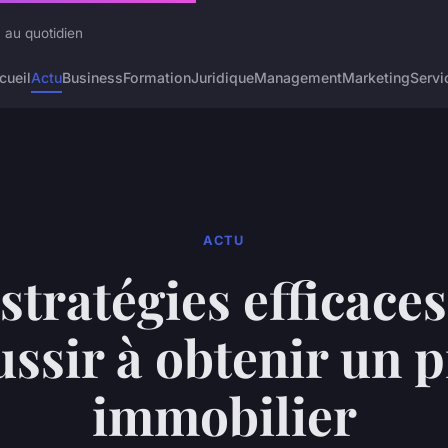
 au quotidien
cueil
Actu
Business
Formation
Juridique
Management
Marketing
Servi
ACTU
stratégies efficace
ussir à obtenir un p
immobilier