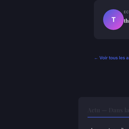
EC
T
th
← Voir tous les a
Actu — Dans l